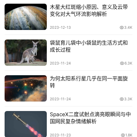
木星大红斑缩小原因、意义及云带
变化对大气环流影响解析
2023-12-13
3.4K
袋鼠育儿袋中小袋鼠的生活方式和
成长过程
2023-11-24
6.3K
为何太阳系行星几乎在同一平面旋
转
2023-11-24
3.3K
SpaceX二度试射点滴亮眼瞬间与中
国网民复杂情绪解析
2023-11-23
1.8K