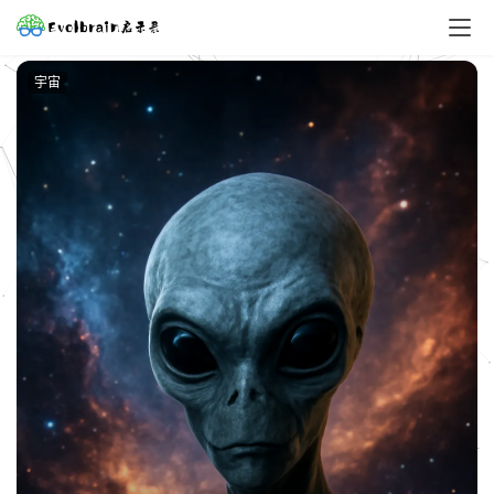
天体
太阳系内是否存在黑洞以及我们的发现能力
15.8K
2023-12-13
为何太阳系行星几乎在同一平
3.3K
2023-11-24
面旋转
天体
天体
木星大红斑缩小原因、意义及
云带变化对大气环流影响解析
3.4K
2023-12-13
NASA公布了韦布空间望远镜