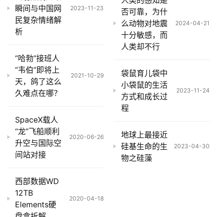
人类的感知是
瞬间与中国网
2023-11-23
否可靠，为什
民复杂情绪解
么动物对地震
2024-04-21
析
十分敏感，而
人类却不行
“哈勃”接班人
“韦伯”即将上
袋鼠育儿袋中
2021-10-29
天，鸽了这么
小袋鼠的生活
2023-11-24
久难点在哪？
方式和成长过
程
SpaceX载人
“龙”飞船顺利
地球上最接近
2020-06-26
升空与国际空
硅基生命的生
2023-04-30
间站对接
物之硅藻
西部数据WD
12TB
2020-04-18
Elements硬
盘盒拆解