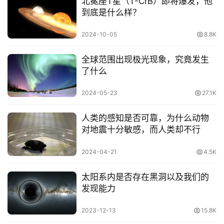
北冕座T星（T-CrB）即将爆发，他
讨
到底是什么样？
论
2024-10-05
8.8K
小
区
全球范围出现极光现象，究竟发生
了什么
网
站
2024-05-23
27.1K
建
议
人类的感知是否可靠，为什么动物
对地震十分敏感，而人类却不行
2024-04-21
4.5K
太阳系内是否存在黑洞以及我们的
发现能力
2023-12-13
15.8K