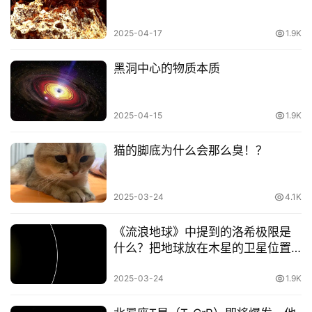
首
2025-04-17
1.9K
页
黑洞中心的物质本质
宇
宙
2025-04-15
1.9K
生
物
猫的脚底为什么会那么臭！？
科
2025-03-24
4.1K
技
《流浪地球》中提到的洛希极限是
未
什么？把地球放在木星的卫星位置
解
会怎么样？
之
登录
注册
2025-03-24
1.9K
谜