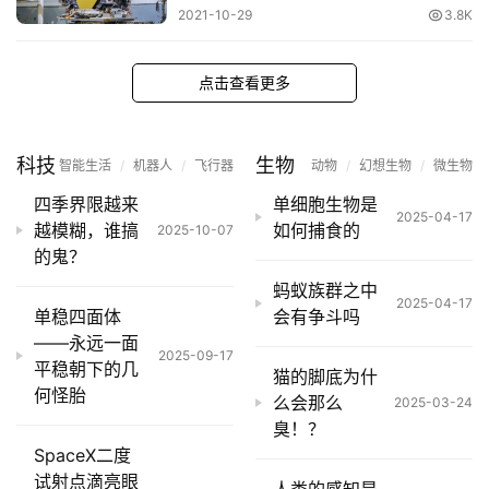
2021-10-29
3.8K
点击查看更多
科技
生物
智能生活
/
机器人
/
飞行器
动物
/
幻想生物
/
微生物
四季界限越来
单细胞生物是
2025-04-17
越模糊，谁搞
如何捕食的
2025-10-07
的鬼？
蚂蚁族群之中
2025-04-17
单稳四面体
会有争斗吗
——永远一面
2025-09-17
平稳朝下的几
猫的脚底为什
何怪胎
么会那么
2025-03-24
臭！？
SpaceX二度
试射点滴亮眼