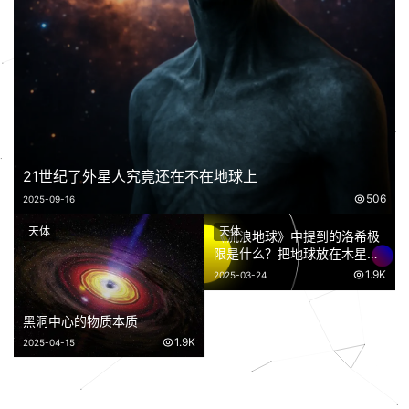
4.6K
2022-07-12
的第一张深空图像
宇宙
天体
人类目前位于九个阶段文明的
何处
3.8K
2023-02-27
6
K