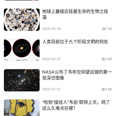
地球上最接近硅基生命的生物之硅
藻
2023-04-30
7.2K
人类目前位于九个阶段文明的何处
2023-02-27
3.8K
NASA公布了韦布空间望远镜的第一
张深空图像
2022-07-12
4.6K
“哈勃”接班人“韦伯”即将上天，鸽了
这么久难点在哪？