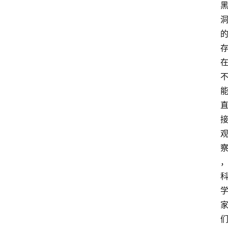
宇
宙
生
物
科
技
未
解
之
登录
注册
谜
讨
论
小