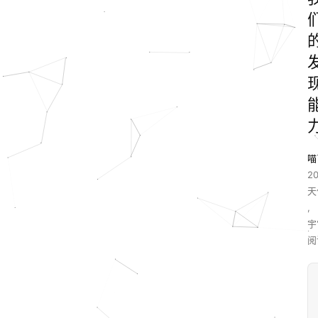
喵
20
天
,
宇
阅