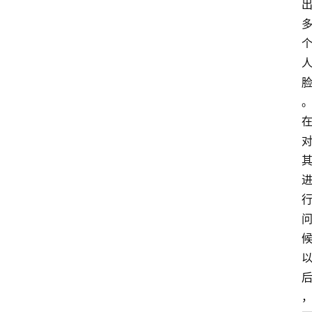
生
物
科
技
未
解
之
登录
注册
谜
讨
论
小
区