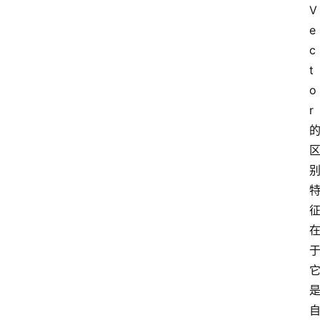
V
e
c
t
o
r 