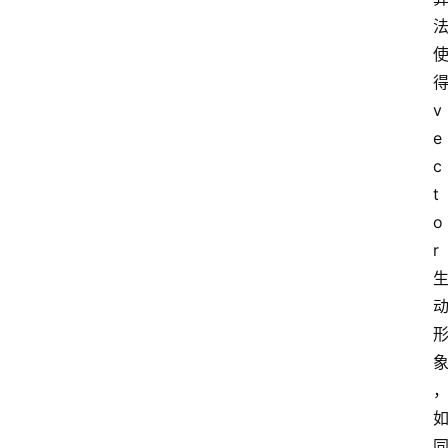
v
e
c
t
o
r