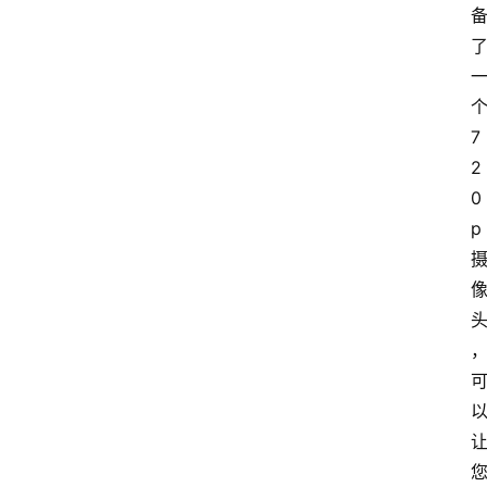
个
7
2
0
p 