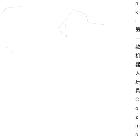
n
k
i 
具
C
o
z
m
o 