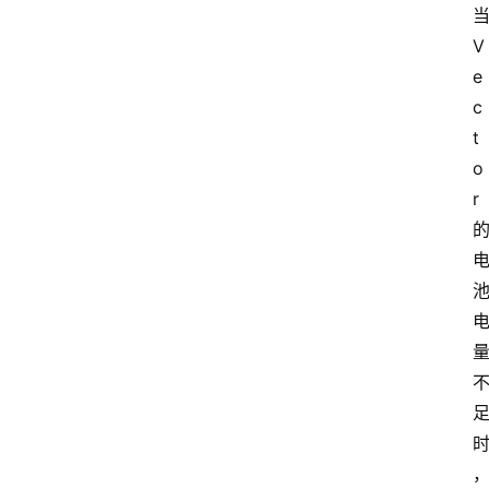
当
V
e
c
t
o
r 