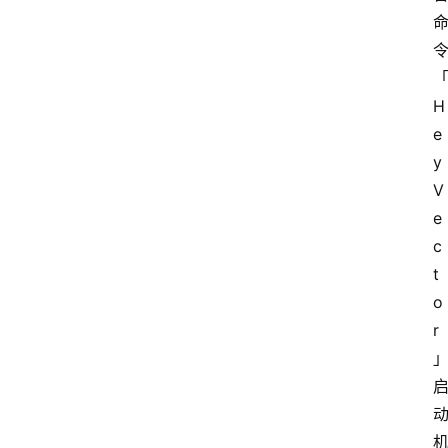
「
H
e
y 
V
e
c
t
o
r 