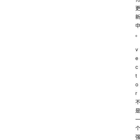
v
e
c
t
o
r