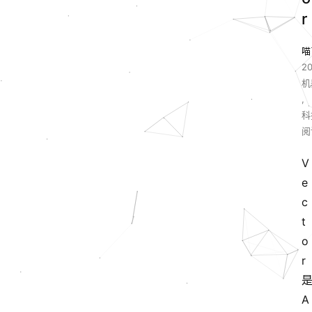
r
喵
20
机
,
科
阅
V
e
c
t
o
r 
是
A