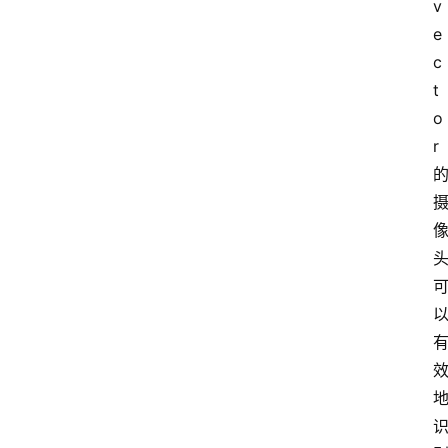
v
e
c
t
o
r