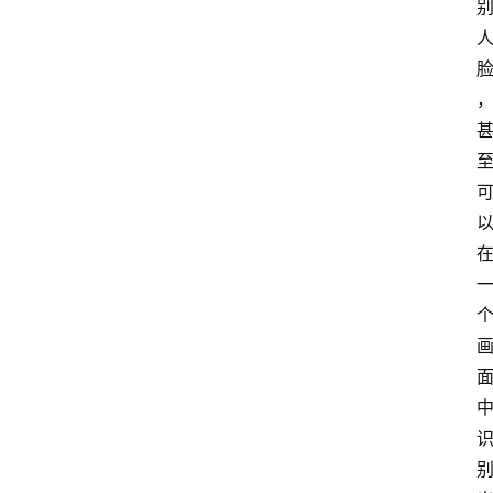
首
页
宇
宙