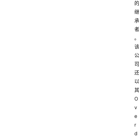
其
O
v
e
r
d